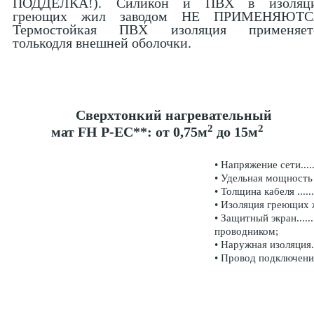
ПОДДЕЛКА!). Силикон и ПВХ в изоляц
греющих жил заводом НЕ ПРИМЕНЯЮТС
Термостойкая ПВХ изоляция применяет
толькодля внешней оболочки.
Сверхтонкий нагревательный
2
2
мат FH
P
-EC
**: от 0,75м
до 15м
• Напряжение сети........
• Удельная мощность ....
• Толщина кабеля .........
• Изоляция греющих жи
• Защитный экран.....
проводником;
• Наружная изоляция....
• Провод подключения. ..