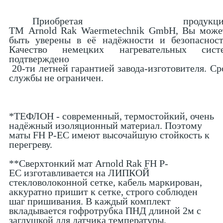
Приобретая продукци
ТМ Arnold Rak Waermetechnik GmbH, Вы може
быть уверены в её надёжности и безопасност
Качество немецких нагревательных сист
подтверждено
20-ти летней гарантией завода-изготовителя. Ср
службы не ограничен.
*ТЕФЛОН - современный, термостойкий, очень
надёжный изоляционный материал. Поэтому
маты FH P-EC имеют высочайшую стойкость к
перегреву.
**Сверхтонкий мат Arnold Rak FH P-
EC изготавливается на ЛИПКОЙ
стекловолоконной сетке, кабель маркирован,
аккуратно пришит к сетке, строго соблюден
шаг пришивания. В каждый комплект
вкладывается гофротрубка ПНД длиной 2м
с
заглушкой для датчика температуры,